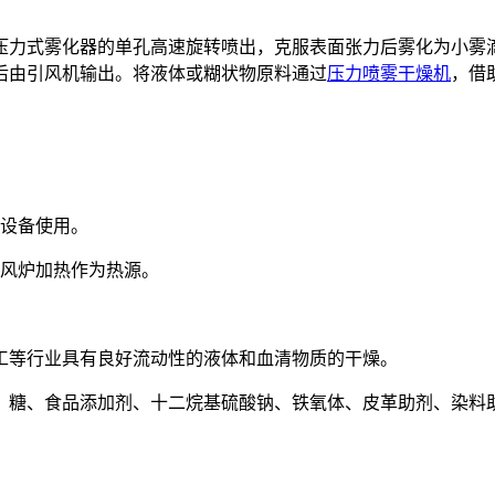
压力式雾化器的单孔高速旋转喷出，克服表面张力后雾化为小雾
后由引风机输出。将液体或糊状物原料通过
压力喷雾干燥机
，借
尘设备使用。
热风炉加热作为热源。
工等行业具有良好流动性的液体和血清物质的干燥。
、糖、食品添加剂、十二烷基硫酸钠、铁氧体、皮革助剂、染料