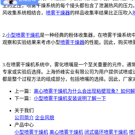
生的正压，喷雾干燥系统的每个接头都包含了泄漏热风的压力
风收集系统相结合，
喷雾干燥器
的样品收集率结果比正压吹入
2.
小型喷雾干燥机
是一种经典的粉体收集器，在喷雾干燥系统中
观察和实验结果来考虑小型
喷雾干燥器
的性能。因此，购买喷
3.在喷雾干燥机系统中，雾化喷嘴是一个至关重要的元件，通常有
专家或实验后选择。上海侨峰实业有限公司为用户提供试喷或
都是整个过程方法的组成部分，包括喷嘴的选择。因此，厂家
上一篇：
离心喷雾干燥机为什么会出现粘壁现象？如何解
下一篇：
小型喷雾干燥机安装说明了解一下
关于我们
公司简介
企业风貌
产品中心
小型喷雾干燥机
离心喷雾干燥机
闭式循环喷雾干燥机
喷